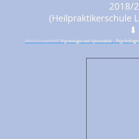
2018/
(Heilpraktikerschule
⬇
Abschlussarbeit:
Psychologis
Psychologie und Spiritualität -